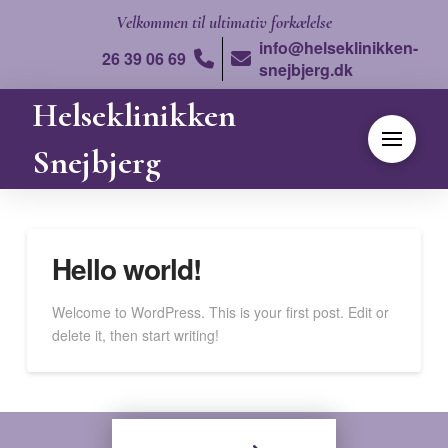
Velkommen
til ultimativ forkælelse
info@helseklinikken-
26 39 06 69
snejbjerg.dk
Helseklinikken
Snejbjerg
Hello world!
Welcome to WordPress. This is your first post. Edit or
delete it, then start writing!