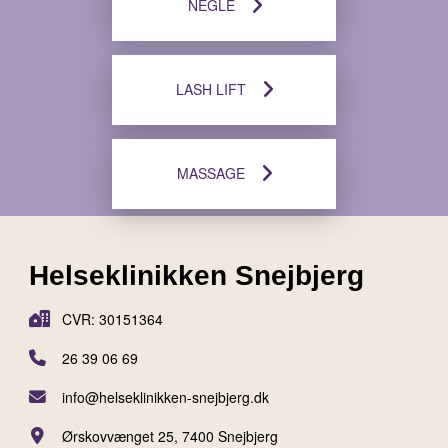
NEGLE
LASH LIFT
MASSAGE
Helseklinikken Snejbjerg
CVR: 30151364
26 39 06 69
info@helseklinikken-snejbjerg.dk
Ørskovvænget 25, 7400 Snejbjerg