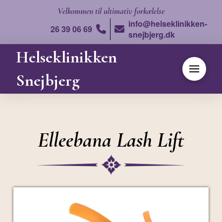
Velkommen
til ultimativ forkælelse
info@helseklinikken-
26 39 06 69
snejbjerg.dk
Helseklinikken
Snejbjerg
Elleebana Lash Lift